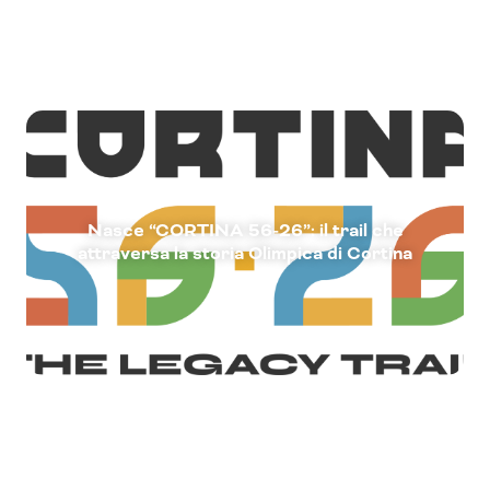
Nasce “CORTINA 56-26”: il trail che
attraversa la storia Olimpica di Cortina