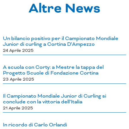
Altre News
Un bilancio positivo per il Campionato Mondiale
P
P
P
P
P
Junior di curling a Cortina D’Ampezzo
a
a
a
a
a
24 Aprile 2025
g
g
g
g
g
i
i
i
i
i
A scuola con Corty: a Mestre la tappa del
n
n
n
n
n
Progetto Scuole di Fondazione Cortina
a
a
a
a
a
23 Aprile 2025
Il Campionato Mondiale Junior di Curling si
conclude con la vittoria dell’Italia
21 Aprile 2025
In ricordo di Carlo Orlandi