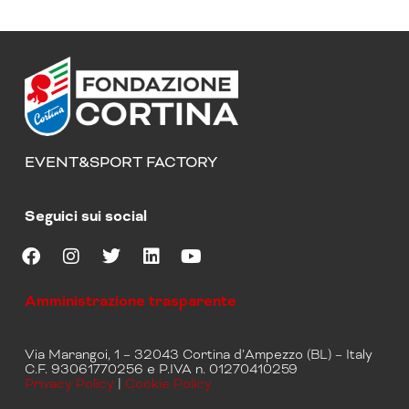
EVENT&SPORT FACTORY
Seguici sui social
F
I
T
L
Y
a
n
w
i
o
Amministrazione trasparente
c
s
i
n
u
e
t
t
k
t
b
a
t
e
u
Via Marangoi, 1 – 32043 Cortina d’Ampezzo (BL) – Italy
o
g
e
d
b
C.F. 93061770256 e P.IVA n. 01270410259
o
r
r
i
e
Privacy Policy
|
Cookie Policy
k
a
n