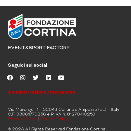
EVENT&SPORT FACTORY
Seguici sui social
F
I
T
L
Y
a
n
w
i
o
Amministrazione trasparente
c
s
i
n
u
e
t
t
k
t
b
a
t
e
u
Via Marangoi, 1 – 32043 Cortina d’Ampezzo (BL) – Italy
o
g
e
d
b
C.F. 93061770256 e P.IVA n. 01270410259
o
r
r
i
e
Privacy Policy
|
Cookie Policy
k
a
n
m
© 2023 All Rights Reserved Fondazione Cortina