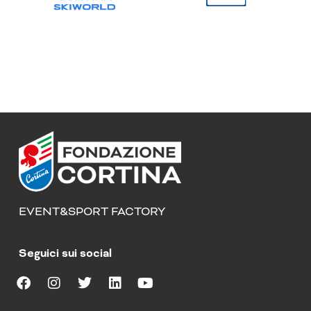
EVENT&SPORT FACTORY
Seguici sui social
F
I
T
L
Y
a
n
w
i
o