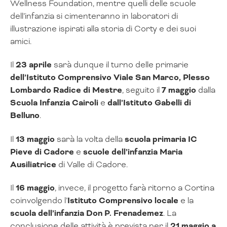
Wellness Foundation, mentre quelli delle scuole
dell’infanzia si cimenteranno in laboratori di
illustrazione ispirati alla storia di Corty e dei suoi
amici.
Il
23 aprile
sarà dunque il turno delle primarie
dell’Istituto Comprensivo Viale San Marco, Plesso
Lombardo Radice di Mestre
, seguito il
7 maggio
dalla
Scuola Infanzia Cairoli
e
dall’Istituto Gabelli di
Belluno
.
Il
13 maggio
sarà la volta della
scuola primaria
IC
Pieve di Cadore
e
scuole dell’infanzia Maria
Ausiliatrice
di Valle di Cadore.
Il
16 maggio
, invece, il progetto farà ritorno a Cortina
coinvolgendo l’
Istituto Comprensivo locale
e la
scuola dell’infanzia Don P. Frenademez
. La
conclusione delle attività è prevista per il
21 maggio a