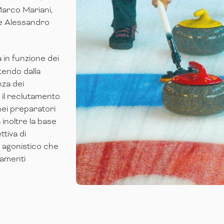
arco Mariani,
 e Alessandro
 in funzione dei
tendo dalla
nza dei
il reclutamento
nei preparatori
inoltre la base
ttiva di
ta agonistico che
ramenti