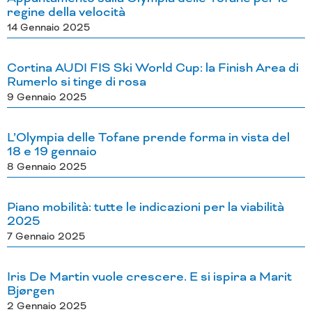
regine della velocità
14 Gennaio 2025
Cortina AUDI FIS Ski World Cup: la Finish Area di
Rumerlo si tinge di rosa
9 Gennaio 2025
L’Olympia delle Tofane prende forma in vista del
18 e 19 gennaio
8 Gennaio 2025
Piano mobilità: tutte le indicazioni per la viabilità
2025
7 Gennaio 2025
Iris De Martin vuole crescere. E si ispira a Marit
Bjørgen
2 Gennaio 2025