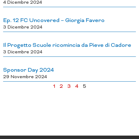
4 Dicembre 2024
Ep. 12 FC Uncovered – Giorgia Favero
3 Dicembre 2024
Il Progetto Scuole ricomincia da Pieve di Cadore
3 Dicembre 2024
Sponsor Day 2024
29 Novembre 2024
1
2
3
4
5