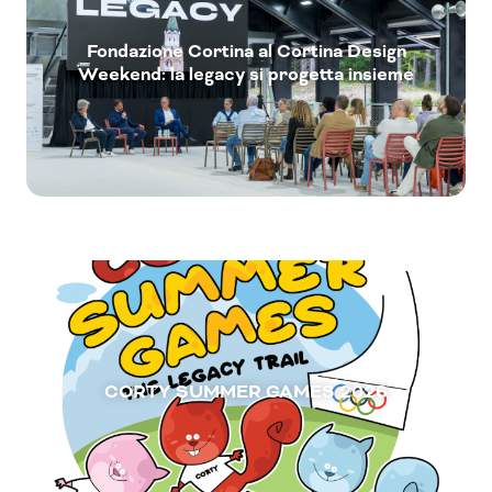
Fondazione Cortina al Cortina Design
Weekend: la legacy si progetta insieme
CORTY SUMMER GAMES 2026