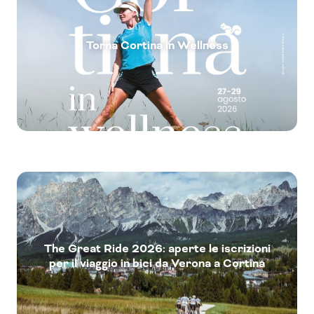
Torna Cortina in Wellness
The Great Ride 2026: aperte le iscrizioni
per il viaggio in bici da Verona a Cortina