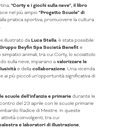
tina,
“Corty e i giochi sulla neve”, il libro
erisce nel più ampio
“Progetto Scuole” di
i alla pratica sportiva, promuovere la cultura
.
l
e illustrato da
Luca Stella
, è stata possibile
Gruppo Beyfin Spa Società Benefit
e
simpatici animali, tra cui Corty, lo scoiattolo
ndo sulla neve, imparano a
valorizzare le
lusività
e della
collaborazione
. Una vicenda
i più piccoli un’opportunità significativa di
le scuole dell’infanzia e primarie
durante le
’incontro del 23 aprile con le scuole primarie
Lombardo Radice di Mestre. In queste
ttività coinvolgenti, tra cui
palestra e laboratori di illustrazione
,