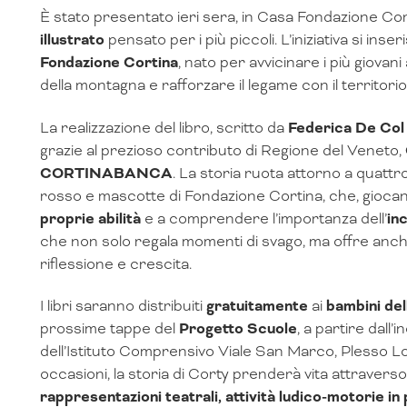
È stato presentato ieri sera, in Casa Fondazione Cor
illustrato
pensato per i più piccoli. L’iniziativa si ins
Fondazione Cortina
, nato per avvicinare i più giovan
della montagna e rafforzare il legame con il territorio
La realizzazione del libro, scritto da
Federica De Co
grazie al prezioso contributo di Regione del Veneto,
CORTINABANCA
. La storia ruota attorno a quattro 
rosso e mascotte di Fondazione Cortina, che, gioca
proprie abilità
e a comprendere l’importanza dell’
inc
che non solo regala momenti di svago, ma offre anche a
riflessione e crescita.
I libri saranno distribuiti
gratuitamente
ai
bambini del
prossime tappe del
Progetto Scuole
, a partire dall
dell’Istituto Comprensivo Viale San Marco, Plesso 
occasioni, la storia di Corty prenderà vita attraverso a
rappresentazioni teatrali, attività ludico-motorie in 