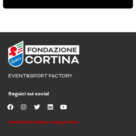
EVENT&SPORT FACTORY
Seguici sui social
F
I
T
L
Y
a
n
w
i
o
Amministrazione trasparente
c
s
i
n
u
e
t
t
k
t