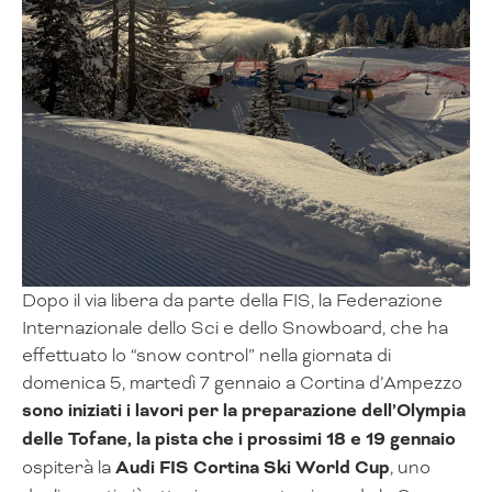
Dopo il via libera da parte della FIS, la Federazione
Internazionale dello Sci e dello Snowboard, che ha
effettuato lo “snow control” nella giornata di
domenica 5, martedì 7 gennaio a Cortina d’Ampezzo
sono iniziati i lavori per la preparazione dell’Olympia
delle Tofane, la pista che i prossimi 18 e 19 gennaio
ospiterà la
Audi FIS Cortina Ski World Cup
, uno