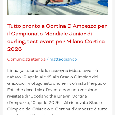
Mondiale
Junior
di
curling,
Tutto pronto a Cortina D’Ampezzo per
test
il Campionato Mondiale Junior di
event
curling, test event per Milano Cortina
per
Milano
2026
Cortina
Comunicati stampa
/
matteobianco
2026
L’inaugurazione della rassegna iridata avverrà
sabato 12 aprile alle 18 allo Stadio Olimpico del
Ghiaccio. Protagonista anche il violinista Pierpaolo
Foti che darà il via all’evento con una versione
rivisitata di “Scotland the Brave” Cortina
d’Ampezzo, 10 aprile 2025 – Al rinnovato Stadio
Olimpico del Ghiaccio di Cortina d’Ampezzo è tutto