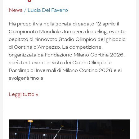
News
/
Lucia Del Favero
Ha preso il via nella serata di sabato 12 aprile il
Campionato Mondiale Juniores di curling, evento
ospitato al rinnovato Stadio Olimpico del ghiaccio
di Cortina d’Ampezzo. La competizione,
organizzata da Fondazione Milano Cortina 2026,
sarà test event in vista dei Giochi Olimpici e
Paralimpici Invernali di Milano Cortina 2026 e si
svolgerà fino a
Leggi tutto »
Al
via
a