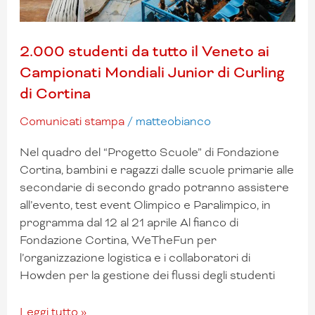
Junior
di
Curling
2.000 studenti da tutto il Veneto ai
di
Campionati Mondiali Junior di Curling
Cortina
di Cortina
Comunicati stampa
/
matteobianco
Nel quadro del “Progetto Scuole” di Fondazione
Cortina, bambini e ragazzi dalle scuole primarie alle
secondarie di secondo grado potranno assistere
all’evento, test event Olimpico e Paralimpico, in
programma dal 12 al 21 aprile Al fianco di
Fondazione Cortina, WeTheFun per
l’organizzazione logistica e i collaboratori di
Howden per la gestione dei flussi degli studenti
Leggi tutto »