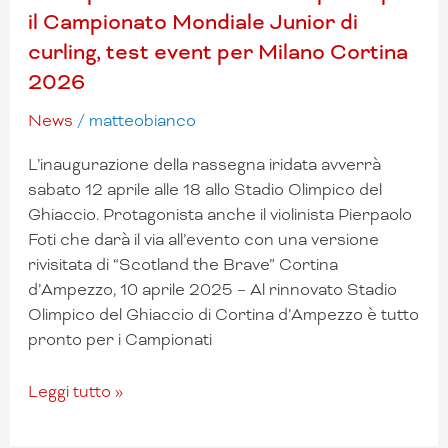
il Campionato Mondiale Junior di
event
curling, test event per Milano Cortina
per
Milano
2026
Cortina
News
/
matteobianco
2026
L’inaugurazione della rassegna iridata avverrà
sabato 12 aprile alle 18 allo Stadio Olimpico del
Ghiaccio. Protagonista anche il violinista Pierpaolo
Foti che darà il via all’evento con una versione
rivisitata di “Scotland the Brave” Cortina
d’Ampezzo, 10 aprile 2025 – Al rinnovato Stadio
Olimpico del Ghiaccio di Cortina d’Ampezzo è tutto
pronto per i Campionati
Leggi tutto »