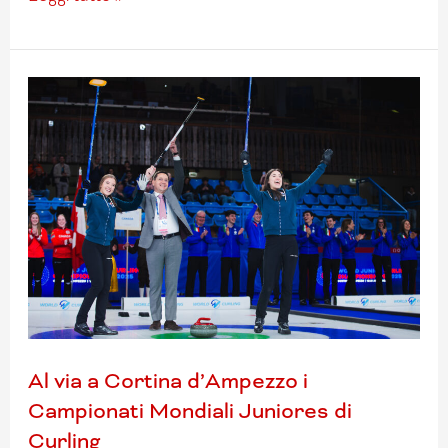
Al
via
a
Cortina
d’Ampezzo
i
Campionati
Mondiali
Juniores
di
Curling
Al via a Cortina d’Ampezzo i
Campionati Mondiali Juniores di
Curling