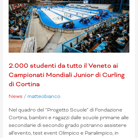
il
Veneto
ai
Campionati
Mondiali
Junior
di
Curling
2.000 studenti da tutto il Veneto ai
di
Campionati Mondiali Junior di Curling
Cortina
di Cortina
News
/
matteobianco
Nel quadro del “Progetto Scuole” di Fondazione
Cortina, bambini e ragazzi dalle scuole primarie alle
secondarie di secondo grado potranno assistere
all’evento, test event Olimpico e Paralimpico, in