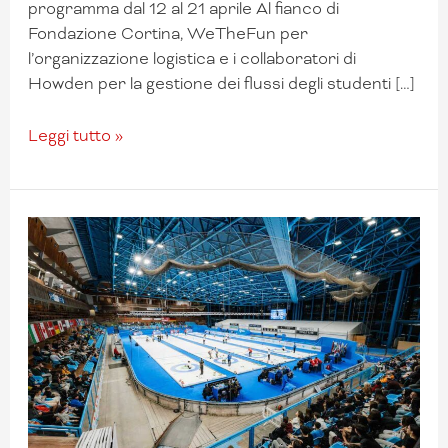
programma dal 12 al 21 aprile Al fianco di
Fondazione Cortina, WeTheFun per
l’organizzazione logistica e i collaboratori di
Howden per la gestione dei flussi degli studenti […]
Leggi tutto »
2.000
studenti
da
tutto
il
Veneto
ai
Campionati
Mondiali