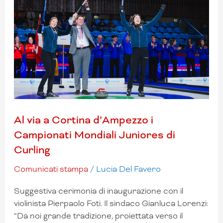
Cortina
d’Ampezzo
i
Campionati
Mondiali
Juniores
di
Curling
Al via a Cortina d’Ampezzo i
Campionati Mondiali Juniores di
Curling
Comunicati stampa
/
Lucia Del Favero
Suggestiva cerimonia di inaugurazione con il
violinista Pierpaolo Foti. Il sindaco Gianluca Lorenzi:
“Da noi grande tradizione, proiettata verso il