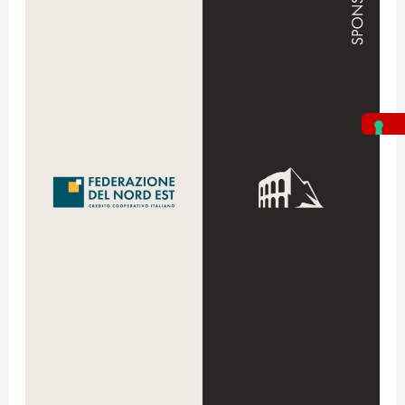
Ride
2026:
Federazione
Banche
Nord
Est
al
fianco
di
The
GREAT
Ride