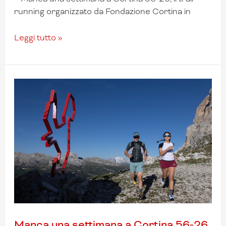
running organizzato da Fondazione Cortina in
Leggi tutto »
Manca
una
settimana
a
Cortina
56-
26
|
The
Legacy
Trail
Manca una settimana a Cortina 56-26