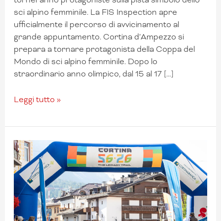
sci alpino femminile. La FIS Inspection apre
ufficialmente il percorso di avvicinamento al
grande appuntamento. Cortina d’Ampezzo si
prepara a tornare protagonista della Coppa del
Mondo di sci alpino femminile. Dopo lo
straordinario anno olimpico, dal 15 al 17 […]
Leggi tutto »
Cortina
56-
26:
oltre
300
atleti
alla