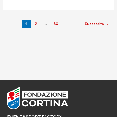
1
2
…
60
Successivo
→
EVENT&SPORT FACTORY