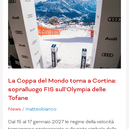
Coppa
del
Mondo
torna
a
Cortina:
sopralluogo
FIS
sull’Olympia
delle
Tofane
La Coppa del Mondo torna a Cortina:
sopralluogo FIS sull’Olympia delle
Tofane
News
/
matteobianco
Dal 15 al 17 gennaio 2027 le regine della velocità
torneranno protagoniste sulla pista simbolo dello