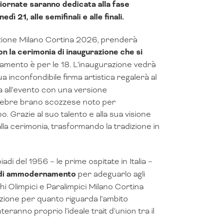
iornate saranno dedicata alla fase
dì 21, alle semifinali e alle finali.
azione Milano Cortina 2026, prenderà
con la cerimonia di inaugurazione che si
tamento è per le 18. L’inaugurazione vedrà
ua inconfondibile firma artistica regalerà al
ia all’evento con una versione
celebre brano scozzese noto per
 Grazie al suo talento e alla sua visione
lla cerimonia, trasformando la tradizione in
iadi del 1956 – le prime ospitate in Italia –
ri di ammodernamento
per adeguarlo agli
hi Olimpici e Paralimpici Milano Cortina
zione per quanto riguarda l’ambito
ranno proprio l’ideale trait d’union tra il