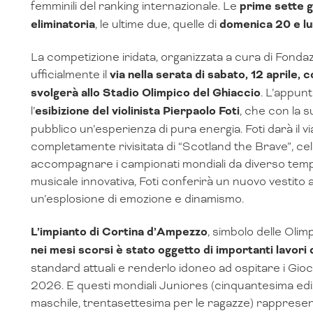
femminili del ranking internazionale. Le
prime sette g
eliminatoria
, le ultime due, quelle di
domenica 20 e lune
La competizione iridata, organizzata a cura di Fond
ufficialmente il
via nella serata di sabato, 12 aprile, 
svolgerà allo Stadio Olimpico del Ghiaccio
. L’appun
l’
esibizione del violinista Pierpaolo Foti
, che con la s
pubblico un’esperienza di pura energia. Foti darà il v
completamente rivisitata di “Scotland the Brave”, 
accompagnare i campionati mondiali da diverso tempo.
musicale innovativa, Foti conferirà un nuovo vestito a
un’esplosione di emozione e dinamismo.
L’impianto di Cortina d’Ampezzo
, simbolo delle Olimp
nei mesi scorsi è stato oggetto di importanti lavo
standard attuali e renderlo idoneo ad ospitare i Gioc
2026. E questi mondiali Juniores (cinquantesima edi
maschile, trentasettesima per le ragazze) rappresente