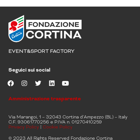
EVENT&SPORT FACTORY
Seguici sui social
F
I
T
L
Y
a
n
w
i
o
Amministrazione trasparente
c
s
i
n
u
e
t
t
k
t
b
a
t
e
u
Via Marangoi, 1 – 32043 Cortina d’Ampezzo (BL) – Italy
o
g
e
d
b
C.F. 93061770256 e P.IVA n. 01270410259
o
r
r
i
e
Privacy Policy
|
Cookie Policy
k
a
n
m
© 2023 All Rights Reserved Fondazione Cortina