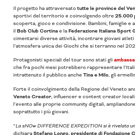
Il progetto ha attraversato
tutte le province del Ve
sportivi del territorio e coinvolgendo oltre
25.000 p
scoperta, gioco e condivisione. Bambini, famiglie e 
il
Bob Club Cortina
e la
Federazione Italiana Sport 
cimentarsi diverse attività, incontrare giovani atleti
l’atmosfera unica dei Giochi che si terranno nel 20
Protagonisti speciali del tour sono stati gli
ambassad
che fra pochi mesi potrebbero rappresentare l’Itali
intrattenuto il pubblico anche
Tina e Milo
, gli ermell
Forte il coinvolgimento della Regione del Veneto an
Veneto Creator
, influencer e content creator loca
l’evento alle proprie community digitali, ampliandon
soprattutto i più giovani.
“
La sNOw DIFFERENCE EXPEDITION si è rivelata un’iniz
dichiara
Stefano Longo, presidente di Fondazione C