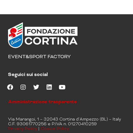
EVENT&SPORT FACTORY
Seguici sui social
F
I
T
L
Y
a
n
w
i
o
Amministrazione trasparente
c
s
i
n
u
e
t
t
k
t
b
a
t
e
u
Via Marangoi, 1 – 32043 Cortina d’Ampezzo (BL) – Italy
o
g
e
d
b
C.F. 93061770256 e P.IVA n. 01270410259
o
r
r
i
e
Privacy Policy
|
Cookie Policy