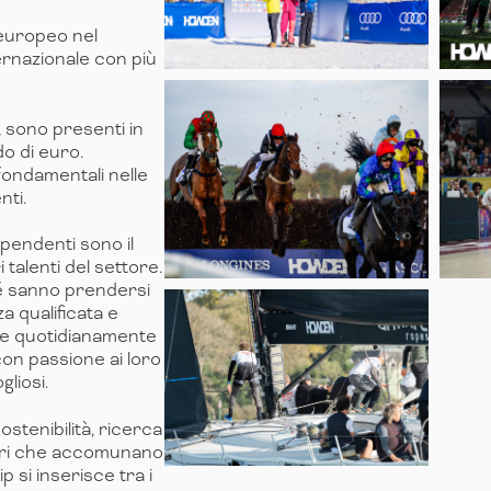
 europeo nel
ternazionale con più
, sono presenti in
do di euro.
ondamentali nelle
nti.
ipendenti sono il
 talenti del settore.
hé sanno prendersi
a qualificata e
ole quotidianamente
con passione ai loro
gliosi.
ostenibilità, ricerca
alori che accomunano
si inserisce tra i