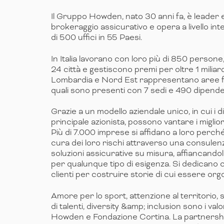
Il Gruppo Howden, nato 30 anni fa, è leader
brokeraggio assicurativo e opera a livello in
di 500 uffici in 55 Paesi.
In Italia lavorano con loro più di 850 persone
24 città e gestiscono premi per oltre 1 miliar
Lombardia e Nord Est rappresentano aree f
quali sono presenti con 7 sedi e 490 dipende
Grazie a un modello aziendale unico, in cui i d
principale azionista, possono vantare i migliori
Più di 7.000 imprese si affidano a loro perc
cura dei loro rischi attraverso una consulenz
soluzioni assicurative su misura, affiancand
per qualunque tipo di esigenza. Si dedicano 
clienti per costruire storie di cui essere orgo
Amore per lo sport, attenzione al territorio, s
di talenti, diversity &amp; inclusion sono i v
Howden e Fondazione Cortina. La partnership 