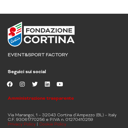
EVENT&SPORT FACTORY
Seguici sui social
F
I
T
L
Y
a
n
w
i
o
Amministrazione trasparente
c
s
i
n
u
e
t
t
k
t
b
a
t
e
u
Via Marangoi, 1 – 32043 Cortina d’Ampezzo (BL) – Italy
o
g
e
d
b
C.F. 93061770256 e P.IVA n. 01270410259
o
r
r
i
e
Privacy Policy
|
Cookie Policy