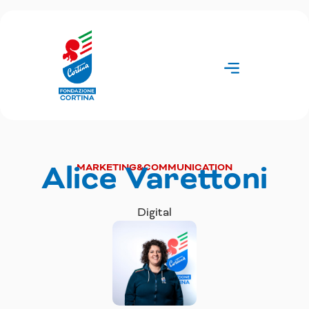
Vai
al
contenuto
Alice Varettoni
MARKETING&COMMUNICATION
Digital