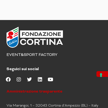
EVENT&SPORT FACTORY
Seguici sui social
F
I
T
L
Y
a
n
w
i
o
Amministrazione trasparente
c
s
i
n
u
e
t
t
k
t
b
a
t
e
u
Via Marangoi, 1 – 32043 Cortina d’Ampezzo (BL) – Italy
o
g
e
d
b