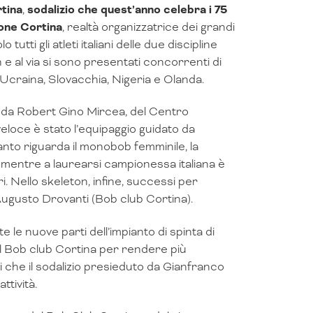
tina
,
sodalizio che quest’anno celebra i 75
one Cortina
, realtà organizzatrice dei grandi
utti gli atleti italiani delle due discipline
 e al via si sono presentati concorrenti di
Ucraina, Slovacchia, Nigeria e Olanda.
o da Robert Gino Mircea, del Centro
veloce è stato l’equipaggio guidato da
to riguarda il monobob femminile, la
e mentre a laurearsi campionessa italiana è
. Nello skeleton, infine, successi per
ugusto Drovanti (Bob club Cortina).
 le nuove parti dell’impianto di spinta di
al Bob club Cortina per rendere più
ti che il sodalizio presieduto da Gianfranco
ttività.