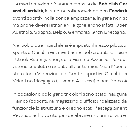
La manifestazione è stata proposta dal
Bob club Cor
anni di attività
, in stretta collaborazione con
Fondazi
eventi sportivi nella conca ampezzana. In gara non solo t
ma anche diversi stranieri: le gare erano infatti Open
Australia, Spagna, Belgio, Germania, Gran Bretagna, 
Nel bob a due maschile si è imposto il mezzo pilotat
sportivo Carabinieri, mentre nel bob a quattro il più 
Patrick Baumgartner, delle Fiamme Azzurre. Per quan
vittoria assoluta è andata alla britannica Mica Moor
stata Tania Vicenzino, del Centro sportivo Carabinieri
Valentina Margaglio (Fiamme Azzurre) e per Pietro A
In occasione delle gare tricolori sono state inaugurate
Fiames (copertura, magazzino e ufficio) realizzate d
funzionale la struttura e ci sono stati i festeggiamen
Rezzadore ha voluto per celebrare i 75 anni di vita e a