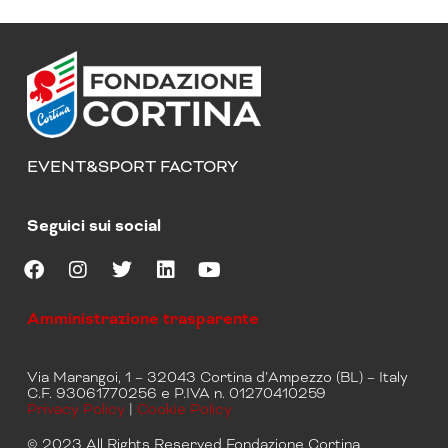
EVENT&SPORT FACTORY
Seguici sui social
F
I
T
L
Y
a
n
w
i
o
Amministrazione trasparente
c
s
i
n
u
e
t
t
k
t
b
a
t
e
u
Via Marangoi, 1 – 32043 Cortina d’Ampezzo (BL) – Italy
o
g
e
d
b
C.F. 93061770256 e P.IVA n. 01270410259
o
r
r
i
e
Privacy Policy
|
Cookie Policy
k
a
n
m
© 2023 All Rights Reserved Fondazione Cortina