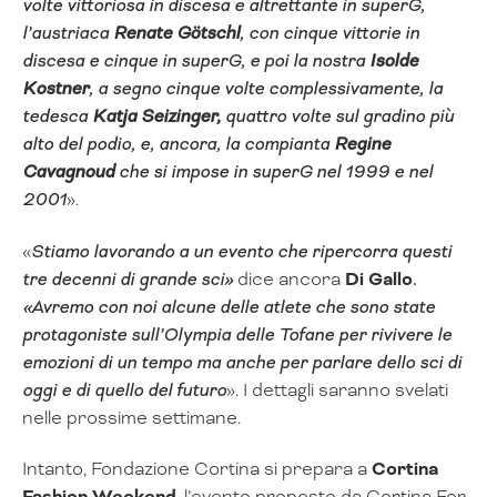
volte vittoriosa in discesa e altrettante in superG,
l’austriaca
Renate Götschl
, con cinque vittorie in
discesa e cinque in superG, e poi la nostra
Isolde
Kostner
, a segno cinque volte complessivamente, la
tedesca
Katja Seizinger,
quattro volte sul gradino più
alto del podio, e, ancora, la compianta
Regine
Cavagnoud
che si impose in superG nel 1999 e nel
2001
».
«
Stiamo lavorando a un evento che ripercorra questi
tre decenni di grande sci»
dice ancora
Di Gallo
.
«Avremo con noi alcune delle atlete che sono state
protagoniste sull’Olympia delle Tofane per rivivere le
emozioni di un tempo ma anche per parlare dello sci di
oggi e di quello del futuro
». I dettagli saranno svelati
nelle prossime settimane.
Intanto, Fondazione Cortina si prepara a
Cortina
Fashion Weekend
, l’evento proposto da Cortina For