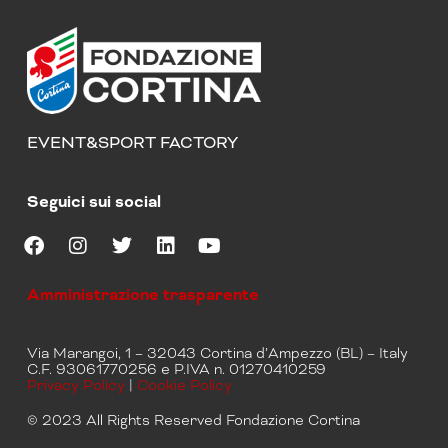
EVENT&SPORT FACTORY
Seguici sui social
F
I
T
L
Y
a
n
w
i
o
Amministrazione trasparente
c
s
i
n
u
e
t
t
k
t
b
a
t
e
u
Via Marangoi, 1 – 32043 Cortina d’Ampezzo (BL) – Italy
o
g
e
d
b
C.F. 93061770256 e P.IVA n. 01270410259
o
r
r
i
e
Privacy Policy
|
Cookie Policy
k
a
n
m
© 2023 All Rights Reserved Fondazione Cortina