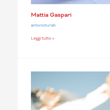
Mattia Gaspari
antonioturati
Leggi tutto »
Matteo
Sostizzo