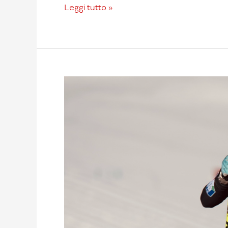
Leggi tutto »
Iris
De
Martin
Pinter