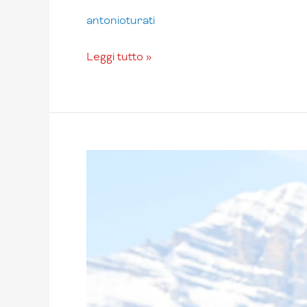
antonioturati
Leggi tutto »
Lucia
Dalmasso