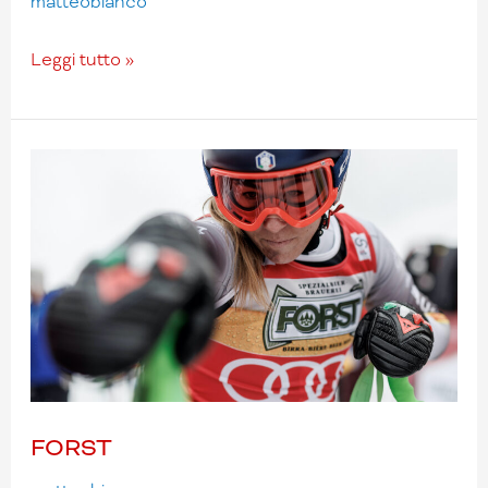
matteobianco
Leggi tutto »
FORST
FORST