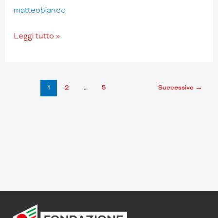
matteobianco
Leggi tutto »
1
2
…
5
Successivo
→