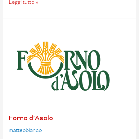
Leggi tutto »
Forno
d’Asolo
Forno d’Asolo
matteobianco