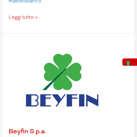
matteobianco
Leggi tutto »
Beyfin
S.p.a.
Beyfin S.p.a.