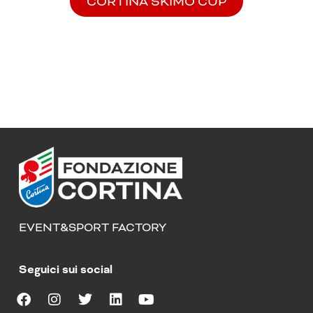
CORTINA SKIMO CUP
EVENT&SPORT FACTORY
Seguici sui social
F
I
T
L
Y