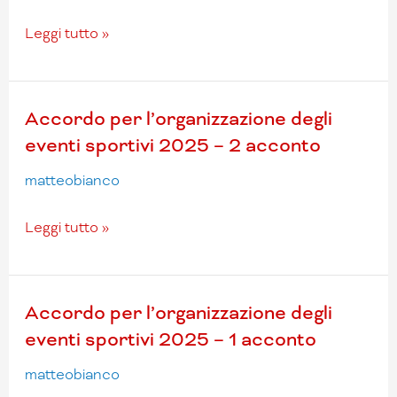
Leggi tutto »
Accordo
Accordo per l’organizzazione degli
per
eventi sportivi 2025 – 2 acconto
l’organizzazione
matteobianco
degli
eventi
sportivi
Leggi tutto »
2025
–
2
Accordo
Accordo per l’organizzazione degli
acconto
per
eventi sportivi 2025 – 1 acconto
l’organizzazione
matteobianco
degli