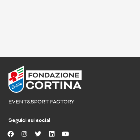
Action
EVENT&SPORT FACTORY
Seguici sui social
F
I
T
L
Y