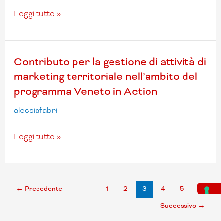
eventi
sportivi
Leggi tutto »
2025
–
1
Contributo
Contributo per la gestione di attività di
acconto
per
marketing territoriale nell’ambito del
la
programma Veneto in Action
gestione
di
alessiafabri
attività
di
Leggi tutto »
marketing
territoriale
nell’ambito
del
←
Precedente
1
2
3
4
5
programma
Successivo
→
Veneto
in