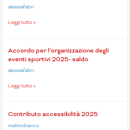
spese
alessiafabri
di
Funzionamento
Leggi tutto »
2025
–
BUR
Accordo
Accordo per l’organizzazione degli
n
per
137
eventi sportivi 2025- saldo
l’organizzazione
del
alessiafabri
degli
10.10.2025
eventi
sportivi
Leggi tutto »
2025-
saldo
Contributo
Contributo accessibilità 2025
accessibilità
matteobianco
2025