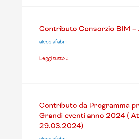
Contributo
Contributo Consorzio BIM –
Consorzio
alessiafabri
BIM
–
Anno
Leggi tutto »
2024
acconto
Contributo
Contributo da Programma pro
da
Grandi eventi anno 2024 ( At
Programma
29.03.2024)
provinciale
per
alessiafabri