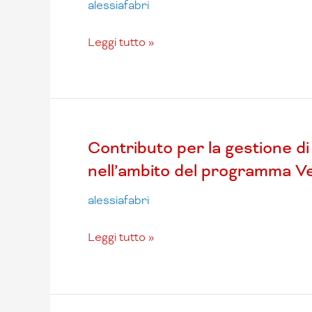
di
alessiafabri
marketing
territoriale-
Leggi tutto »
Progetto
Casa
Veneto
(acconto)
Contributo
Contributo per la gestione di 
per
nell’ambito del programma Ve
la
gestione
alessiafabri
di
attività
Leggi tutto »
di
marketing
territoriale
nell’ambito