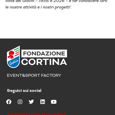
volte dei Giochi – 1956 e 2026 – e far conoscere loro
le nostre attività e i nostri progetti
”.
EVENT&SPORT FACTORY
Seguici sui social
F
I
T
L
Y
a
n
w
i
o
Amministrazione trasparente