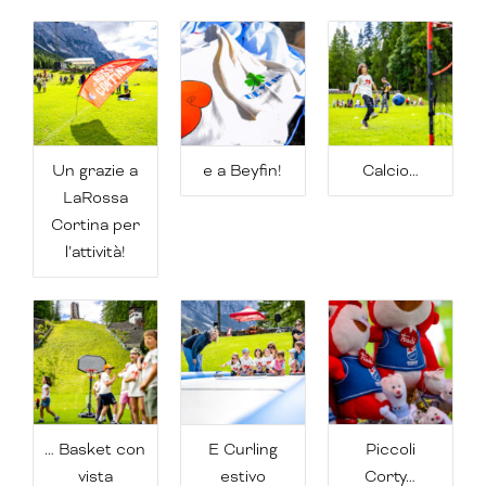
Un grazie a
e a Beyfin!
Calcio…
LaRossa
Cortina per
l’attività!
… Basket con
E Curling
Piccoli
vista
estivo
Corty…