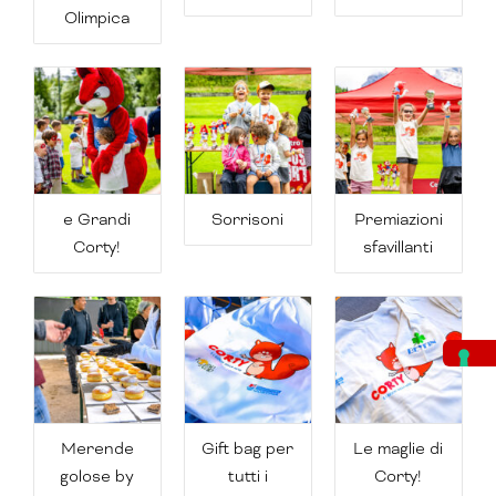
Olimpica
e Grandi
Sorrisoni
Premiazioni
Corty!
sfavillanti
Merende
Gift bag per
Le maglie di
golose by
tutti i
Corty!