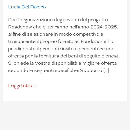
attività
Lucia Del Favero
tappe
Per l’organizzazione degli eventi del progetto
del
Roadshow che si terranno nell’anno 2024-2025,
Progetto
al fine di selezionare in modo competitivo e
Roadshow
trasparente il proprio fornitore, Fondazione ha
–
predisposto il presente invito a presentare una
Veneto
offerta per la fornitura dei beni di seguito elencati.
in
Si chiede la Vostra disponibilità e migliore offerta
Action
secondo le seguenti specifiche: Supporto […]
Leggi tutto »