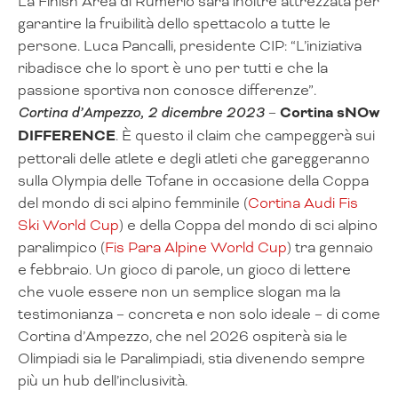
La Finish Area di Rumerlo sarà inoltre attrezzata per
garantire la fruibilità dello spettacolo a tutte le
persone. Luca Pancalli, presidente CIP: “L’iniziativa
ribadisce che lo sport è uno per tutti e che la
passione sportiva non conosce differenze”.
Cortina d’Ampezzo, 2 dicembre 2023
–
Cortina sNOw
DIFFERENCE
. È questo il claim che campeggerà sui
pettorali delle atlete e degli atleti che gareggeranno
sulla Olympia delle Tofane in occasione della Coppa
del mondo di sci alpino femminile (
Cortina Audi Fis
Ski World Cup
) e della Coppa del mondo di sci alpino
paralimpico (
Fis Para Alpine World Cup
) tra gennaio
e febbraio. Un gioco di parole, un gioco di lettere
che vuole essere non un semplice slogan ma la
testimonianza – concreta e non solo ideale – di come
Cortina d’Ampezzo, che nel 2026 ospiterà sia le
Olimpiadi sia le Paralimpiadi, stia divenendo sempre
più un hub dell’inclusività.