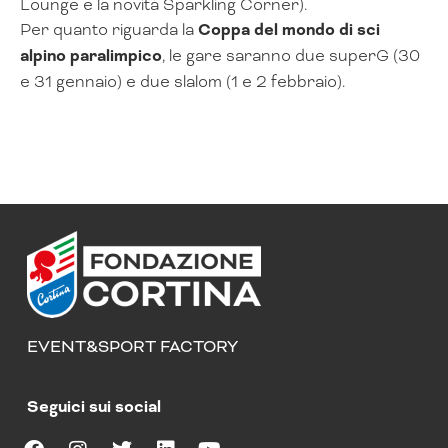
Lounge e la novità Sparkling Corner).
Per quanto riguarda la
Coppa del mondo di sci
alpino paralimpico
, le gare saranno due superG (30
e 31 gennaio) e due slalom (1 e 2 febbraio).
EVENT&SPORT FACTORY
Seguici sui social