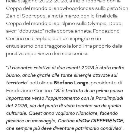
nella stagione 2022-2023, a inizio febbraio con la
Coppa del mondo di snowboardcross sulla pista San
Zan di Socrepes, a metà marzo con le finali della
Coppa del mondo di sci alpino sulla Olympia. Dopo
aver “debuttato” nella scorsa annata, Fondazione
Cortina ora replica, con un impegno e un
entusiasmo che traggono la loro linfa proprio dalla
positiva esperienza dei mesi scorsi.
“
Il riscontro relativo ai due eventi 2023 è stato molto
buono, anche grazie alle tante sinergie attivate sul
territorio
” sottolinea
Stefano Longo
, presidente di
Fondazione Cortina. “
Si è trattato di un primo passo
importante verso l’appuntamento con le Paralimpiadi
del 2026, sia dal punto di vista tecnico sia da quello
culturale. Quest’anno vogliamo rilanciare, facendo
passare un messaggio, Cortina
sNOw DIFFERENCE
,
che sempre più deve diventare patrimonio condiviso
”.