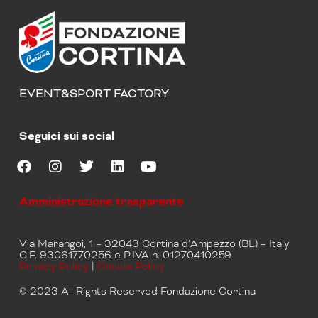
EVENT&SPORT FACTORY
Seguici sui social
F
I
T
L
Y
a
n
w
i
o
Amministrazione trasparente
c
s
i
n
u
e
t
t
k
t
b
a
t
e
u
Via Marangoi, 1 – 32043 Cortina d’Ampezzo (BL) – Italy
o
g
e
d
b
C.F. 93061770256 e P.IVA n. 01270410259
o
r
r
i
e
Privacy Policy
|
Cookie Policy
k
a
n
m
© 2023 All Rights Reserved Fondazione Cortina