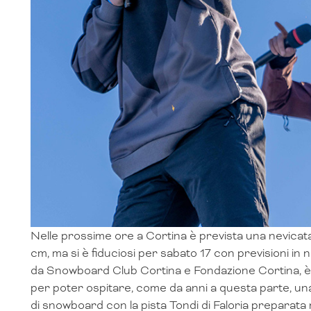
Nelle prossime ore a Cortina è prevista una nevicata
cm, ma si è fiduciosi per sabato 17 con previsioni in
da Snowboard Club Cortina e Fondazione Cortina, è 
per poter ospitare, come da anni a questa parte, un
di snowboard con la pista Tondi di Faloria preparata n