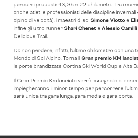
percorsi proposti: 43, 35 e 22 chilometri. Tra i corrid
anche atleti e professionisti delle discipline inverna
alpino di velocità), i maestri di sci
Simone Viotto
e
Eli
infine gli ultra runner
Shari Chenet
e
Alessio Camilli
Delicious Trail.
Da non perdere, infatti, l’ultimo chilometro con una 
Mondo di Sci Alpino. Torna il
Gran premio KM lancia
le porte brandizzate Cortina Ski World Cup e Alta B
Il Gran Premio Km lanciato verrà assegnato al con
impiegheranno il minor tempo per percorrere l’ultimo 
sarà unica tra gara lunga, gara media e gara corta.