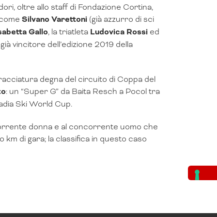
ori, oltre allo staff di Fondazione Cortina,
li come
Silvano Varettoni
(già azzurro di sci
sabetta Gallo
, la triatleta
Ludovica Rossi
ed
già vincitore dell’edizione 2019 della
tracciatura degna del circuito di Coppa del
to
: un “Super G” da Baita Resch a Pocol tra
adia Ski World Cup.
corrente donna e al concorrente uomo che
km di gara; la classifica in questo caso