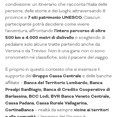
condivisione: un itinerario che racconta l’Italia delle
persone, delle storie e dei luoghi, attraversando 8
province e
7 siti patrimonio UNESCO.
Ciascun
partecipante potrà decidere come vivere
l’avventura, affrontando
l’intero percorso di oltre
500 km e 4.000 metri di dislivello
o scegliendo di
pedalare solo alcune tratte partendo anche da
Verona o da Treviso. Non è una gara: non ci sono
cronometri né classifiche, solo il piacere del viaggio.
È proprio in questo contesto che si inserisce il
supporto del
Gruppo Cassa Centrale
e delle banche
affiliate –
Banca del Territorio Lombardo, Banca
Prealpi SanBiagio, Banca di Credito Cooperativo di
Barlassina, BCC Lodi, BVR Banca Veneto Centrale,
Cassa Padana, Cassa Rurale Vallagarina,
CortinaBanca
– realtà da sempre
vicine ai territori
e alle comunità
. L’impegno del Gruppo è