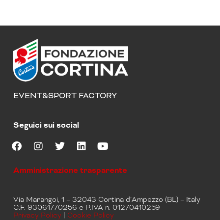
EVENT&SPORT FACTORY
Seguici sui social
F
I
T
L
Y
a
n
w
i
o
Amministrazione trasparente
c
s
i
n
u
e
t
t
k
t
b
a
t
e
u
Via Marangoi, 1 – 32043 Cortina d’Ampezzo (BL) – Italy
o
g
e
d
b
C.F. 93061770256 e P.IVA n. 01270410259
o
r
r
i
e
Privacy Policy
|
Cookie Policy