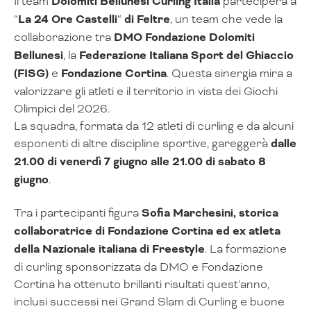
Il team
Dolomiti Bellunesi Curling Italia
parteciperà a
“
La 24 Ore Castelli
“
di Feltre
, un team che vede la
collaborazione tra
DMO
Fondazione Dolomiti
Bellunesi
, la
Federazione Italiana Sport del Ghiaccio
(FISG)
e
Fondazione Cortina
. Questa sinergia mira a
valorizzare gli atleti e il territorio in vista dei Giochi
Olimpici del 2026.
La squadra, formata da 12 atleti di curling e da alcuni
esponenti di altre discipline sportive, gareggerà
dalle
21.00 di venerdì 7 giugno alle 21.00 di sabato 8
giugno
.
Tra i partecipanti figura
Sofia Marchesini, storica
collaboratrice di Fondazione Cortina ed ex atleta
della Nazionale italiana di Freestyle
. La formazione
di curling sponsorizzata da DMO e Fondazione
Cortina ha ottenuto brillanti risultati quest’anno,
inclusi successi nei Grand Slam di Curling e buone