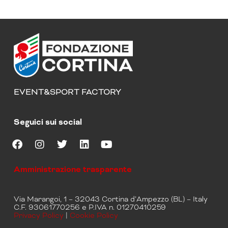
EVENT&SPORT FACTORY
Seguici sui social
F
I
T
L
Y
a
n
w
i
o
Amministrazione trasparente
c
s
i
n
u
e
t
t
k
t
b
a
t
e
u
Via Marangoi, 1 – 32043 Cortina d’Ampezzo (BL) – Italy
o
g
e
d
b
C.F. 93061770256 e P.IVA n. 01270410259
o
r
r
i
e
Privacy Policy
|
Cookie Policy
k
a
n