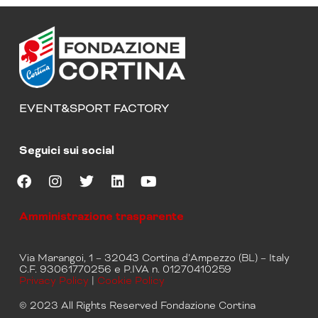
EVENT&SPORT FACTORY
Seguici sui social
F
I
T
L
Y
a
n
w
i
o
Amministrazione trasparente
c
s
i
n
u
e
t
t
k
t
b
a
t
e
u
Via Marangoi, 1 – 32043 Cortina d’Ampezzo (BL) – Italy
o
g
e
d
b
C.F. 93061770256 e P.IVA n. 01270410259
o
r
r
i
e
Privacy Policy
|
Cookie Policy
k
a
n
m
© 2023 All Rights Reserved Fondazione Cortina