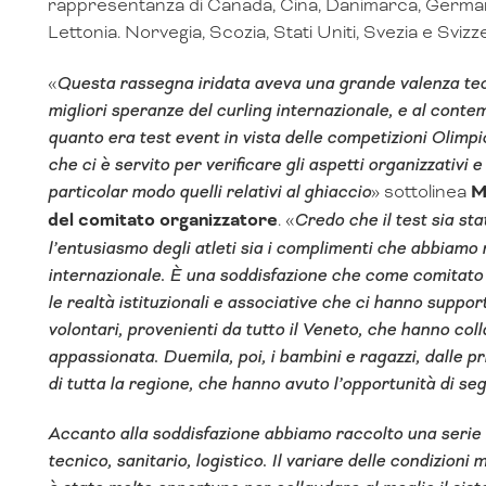
rappresentanza di Canada, Cina, Danimarca, Germania
Lettonia. Norvegia, Scozia, Stati Uniti, Svezia e Svizz
«
Questa rassegna iridata aveva una grande valenza tecni
migliori speranze del curling internazionale, e al cont
quanto era test event in vista delle competizioni Olimp
che ci è servito per verificare gli aspetti organizzativi e
particolar modo quelli relativi al ghiaccio
» sottolinea
M
del comitato organizzatore
. «
Credo che il test sia st
l’entusiasmo degli atleti sia i complimenti che abbiamo 
internazionale. È una soddisfazione che come comitato
le realtà istituzionali e associative che ci hanno suppor
volontari, provenienti da tutto il Veneto, che hanno co
appassionata. Duemila, poi, i bambini e ragazzi, dalle p
di tutta la regione, che hanno avuto l’opportunità di seg
Accanto alla soddisfazione abbiamo raccolto una serie d
tecnico, sanitario, logistico. Il variare delle condizioni