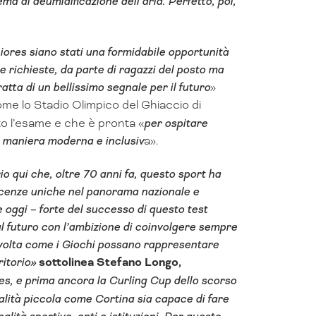
ma di deumidificazione dell’aria. Perfetto, poi,
ores siano stati una formidabile opportunità
le richieste, da parte di ragazzi del posto ma
tratta di un bellissimo segnale per il futuro
»
e lo Stadio Olimpico del Ghiaccio di
o l’esame e che è pronta «
per ospitare
 in maniera moderna e inclusiv
a».
o qui che, oltre 70 anni fa, questo sport ha
scenze uniche nel panorama nazionale e
e oggi – forte del successo di questo test
 al futuro con l’ambizione di coinvolgere sempre
 volta come i Giochi possano rappresentare
ritorio»
sottolinea Stefano Longo,
res, e prima ancora la Curling Cup dello scorso
lità piccola come Cortina sia capace di fare