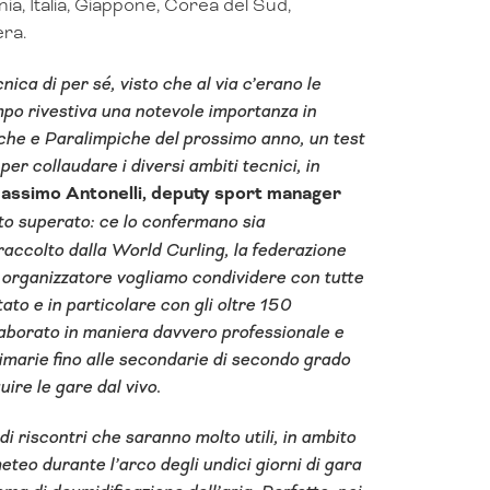
, Italia, Giappone, Corea del Sud,
era.
ca di per sé, visto che al via c’erano le
empo rivestiva una notevole importanza in
iche e Paralimpiche del prossimo anno, un test
 per collaudare i diversi ambiti tecnici, in
assimo Antonelli, deputy sport manager
ato superato: ce lo confermano sia
raccolto dalla World Curling, la federazione
 organizzatore vogliamo condividere con tutte
tato e in particolare con gli oltre 150
llaborato in maniera davvero professionale e
rimarie fino alle secondarie di secondo grado
uire le gare dal vivo.
i riscontri che saranno molto utili, in ambito
 meteo durante l’arco degli undici giorni di gara