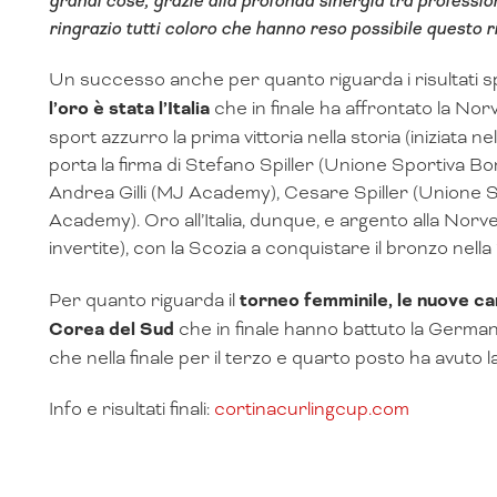
grandi cose, grazie alla profonda sinergia tra professiona
ringrazio tutti coloro che hanno reso possibile questo r
Un successo anche per quanto riguarda i risultati sp
l’oro è stata l’Italia
che in finale ha affrontato la Nor
sport azzurro la prima vittoria nella storia (iniziata 
porta la firma di Stefano Spiller (Unione Sportiva B
Andrea Gilli (MJ Academy), Cesare Spiller (Unione 
Academy). Oro all’Italia, dunque, e argento alla Norv
invertite), con la Scozia a conquistare il bronzo nella 
Per quanto riguarda il
torneo femminile, le nuove c
Corea del Sud
che in finale hanno battuto la Germani
che nella finale per il terzo e quarto posto ha avuto la
Info e risultati finali:
cortinacurlingcup.com