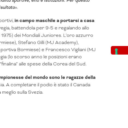
lità sportive, enti e istituzioni. Per questo
isultato
».
ortivi,
in campo maschile a portarsi a casa
vegia, battendola per 9-5 e regalando allo
nel 1975) dei Mondiali Juniores. L’oro azzurro
ormiese), Stefano Gilli (MJ Academy),
Sportiva Bormiese) e Francesco Vigliani (MJ
egia (lo scorso anno le posizioni erano
“finalina” alle spese della Corea del Sud.
ampionesse del mondo sono le ragazze della
a. A completare il podio è stato il Canada
 meglio sulla Svezia.