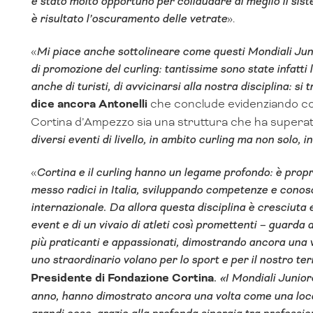
è stato molto opportuno per collaudare al meglio il siste
è risultato l’oscuramento delle vetrate
».
«
Mi piace anche sottolineare come questi Mondiali Juni
di promozione del curling: tantissime sono state infatti 
anche di turisti, di avvicinarsi alla nostra disciplina: si 
dice ancora Antonelli
che conclude evidenziando com
Cortina d’Ampezzo sia una struttura che ha superat
diversi eventi di livello, in ambito curling ma non solo,
«
Cortina e il curling hanno un legame profondo: è propri
messo radici in Italia, sviluppando competenze e cono
internazionale. Da allora questa disciplina è cresciuta 
event e di un vivaio di atleti così promettenti – guarda
più praticanti e appassionati, dimostrando ancora una
uno straordinario volano per lo sport e per il nostro ter
Presidente di Fondazione Cortina
. «I Mondiali Junio
anno, hanno dimostrato ancora una volta come una loca