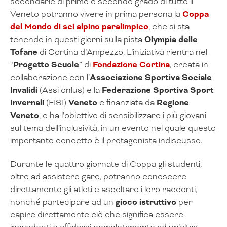
secondarie di primo e secondo grado di tutto il
Veneto potranno vivere in prima persona la
Coppa
del Mondo di sci alpino paralimpico
, che si sta
tenendo in questi giorni sulla pista
Olympia delle
Tofane
di Cortina d’Ampezzo. L’iniziativa rientra nel
“
Progetto Scuole
” di
Fondazione Cortina
, creata in
collaborazione con l’
Associazione Sportiva Sociale
Invalidi
(Assi onlus) e la
Federazione Sportiva Sport
Invernali
(FISI)
Veneto
e finanziata da
Regione
Veneto
, e ha l’obiettivo di sensibilizzare i più giovani
sul tema dell’inclusività, in un evento nel quale questo
importante concetto è il protagonista indiscusso.
Durante le quattro giornate di Coppa gli studenti,
oltre ad assistere gare, potranno conoscere
direttamente gli atleti e ascoltare i loro racconti,
nonché partecipare ad un
gioco istruttivo
per
capire direttamente ciò che significa essere