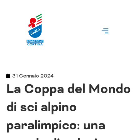
Vai
al
contenuto
31 Gennaio 2024
La Coppa del Mondo
di sci alpino
paralimpico: una