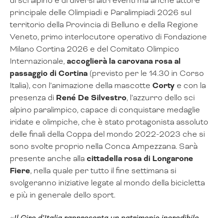
di sci alpino e di diversi altri eventi ma anche attore
principale delle Olimpiadi e Paralimpiadi 2026 sul
territorio della Provincia di Belluno e della Regione
Veneto, primo interlocutore operativo di Fondazione
Milano Cortina 2026 e del Comitato Olimpico
Internazionale,
accoglierà la carovana rosa al
passaggio di Cortina
(previsto per le 14.30 in Corso
Italia), con l’animazione della mascotte
Corty
e con la
presenza di
René De Silvestro
, l’azzurro dello sci
alpino paralimpico, capace di conquistare medaglie
iridate e olimpiche, che è stato protagonista assoluto
delle finali della Coppa del mondo 2022-2023 che si
sono svolte proprio nella Conca Ampezzana. Sarà
presente anche alla
cittadella rosa di Longarone
Fiere
, nella quale per tutto il fine settimana si
svolgeranno iniziative legate al mondo della bicicletta
e più in generale dello sport.
«
Il Giro d’Italia rappresenta un patrimonio incredibile