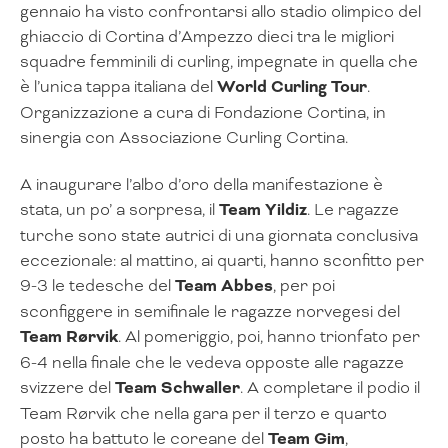
gennaio ha visto confrontarsi allo stadio olimpico del
ghiaccio di Cortina d’Ampezzo dieci tra le migliori
squadre femminili di curling, impegnate in quella che
è l’unica tappa italiana del
World Curling Tour
.
Organizzazione a cura di Fondazione Cortina, in
sinergia con Associazione Curling Cortina.
A inaugurare l’albo d’oro della manifestazione è
stata, un po’ a sorpresa, il
Team Yildiz
. Le ragazze
turche sono state autrici di una giornata conclusiva
eccezionale: al mattino, ai quarti, hanno sconfitto per
9-3 le tedesche del
Team Abbes
, per poi
sconfiggere in semifinale le ragazze norvegesi del
Team Rørvik
. Al pomeriggio, poi, hanno trionfato per
6-4 nella finale che le vedeva opposte alle ragazze
svizzere del
Team Schwaller
. A completare il podio il
Team Rørvik che nella gara per il terzo e quarto
posto ha battuto le coreane del
Team Gim
,