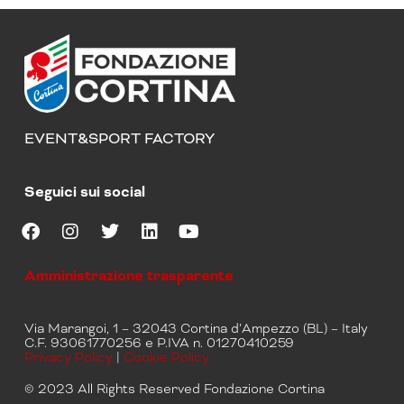
EVENT&SPORT FACTORY
Seguici sui social
F
I
T
L
Y
a
n
w
i
o
Amministrazione trasparente
c
s
i
n
u
e
t
t
k
t
b
a
t
e
u
Via Marangoi, 1 – 32043 Cortina d’Ampezzo (BL) – Italy
o
g
e
d
b
C.F. 93061770256 e P.IVA n. 01270410259
o
r
r
i
e
Privacy Policy
|
Cookie Policy
k
a
n
m
© 2023 All Rights Reserved Fondazione Cortina