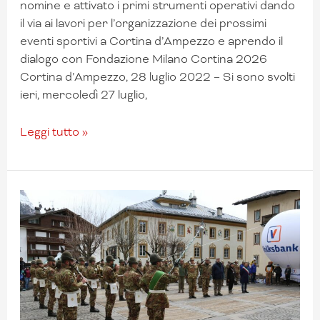
nomine e attivato i primi strumenti operativi dando
il via ai lavori per l’organizzazione dei prossimi
eventi sportivi a Cortina d’Ampezzo e aprendo il
dialogo con Fondazione Milano Cortina 2026
Cortina d’Ampezzo, 28 luglio 2022 – Si sono svolti
ieri, mercoledì 27 luglio,
Leggi tutto »
Daniel
Antonioli
firma
la
prima
edizione
di