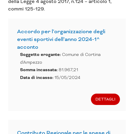
della Legge 4 agosto 2017, n.124 – articolo 1,
commi 125-129.
P
P
P
a
a
a
Accordo per l’organizzazione degli
g
g
g
eventi sportivi dell’anno 2024-1^
i
i
i
acconto
n
n
n
Soggetto erogante:
Comune di Cortina
a
a
a
d'Ampezzo
Somma incassata:
81.967,21
Data di incasso:
15/05/2024
DETTAGLI
Contributo Regionale per le spese di